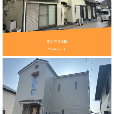
笠岡市Ｏ様邸
2024年5月21日